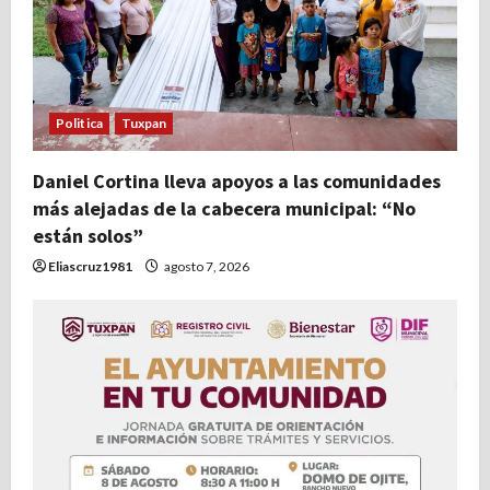
e
n
t
Politica
Tuxpan
r
Daniel Cortina lleva apoyos a las comunidades
más alejadas de la cabecera municipal: “No
a
están solos”
d
Eliascruz1981
agosto 7, 2026
a
s