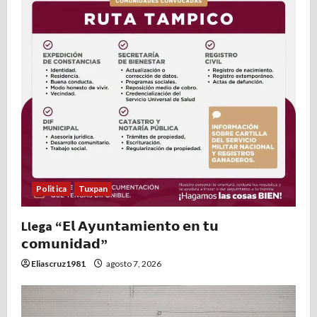
Politica
Tuxpan
Llega “𝗘𝗹 𝗔𝘆𝘂𝗻𝘁𝗮𝗺𝗶𝗲𝗻𝘁𝗼 𝗲𝗻 𝘁𝘂
𝗰𝗼𝗺𝘂𝗻𝗶𝗱𝗮𝗱”
Eliascruz1981
agosto 7, 2026