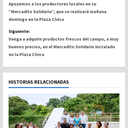
a
Apoyemos a los productores locales en su
“Mercadito Solidario”, que se realizará mañana
v
domingo en la Plaza Cívica
e
Siguiente:
Venga a adquirir productos frescos del campo, a muy
g
buenos precios, en el Mercadito Solidario instalado
a
en la Plaza Cívica
c
i
HISTORIAS RELACIONADAS
ó
n
d
e