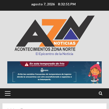
Saltar
agosto 7, 2026
8:32:53 PM
al
contenido
El Epicentro de la Noticia
Menú
principal