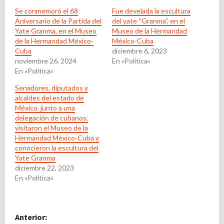
Se conmemoró el 68
Fue develada la escultura
Aniversario de la Partida del
del yate “Granma”, en el
Yate Granma, en el Museo
Museo de la Hermandad
de la Hermandad México-
México-Cuba
Cuba
diciembre 6, 2023
noviembre 26, 2024
En «Politica»
En «Politica»
Senadores, diputados y
alcaldes del estado de
México, junto a una
delegación de cubanos,
visitaron el Museo de la
Hermandad México-Cuba y
conocieron la escultura del
Yate Granma
diciembre 22, 2023
En «Politica»
N
Anterior: