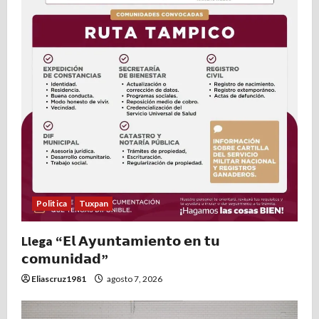
Politica
Tuxpan
Llega “𝗘𝗹 𝗔𝘆𝘂𝗻𝘁𝗮𝗺𝗶𝗲𝗻𝘁𝗼 𝗲𝗻 𝘁𝘂
𝗰𝗼𝗺𝘂𝗻𝗶𝗱𝗮𝗱”
Eliascruz1981
agosto 7, 2026