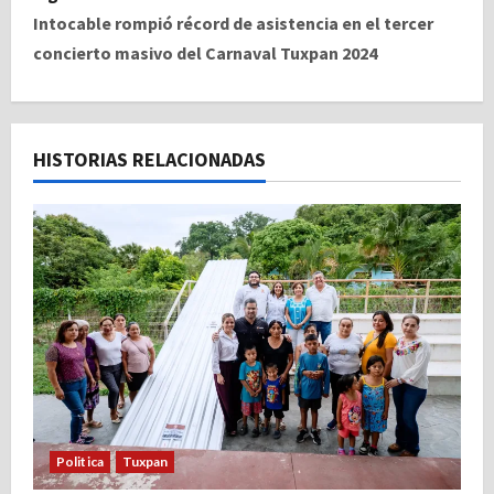
e
Intocable rompió récord de asistencia en el tercer
concierto masivo del Carnaval Tuxpan 2024
g
a
c
HISTORIAS RELACIONADAS
i
ó
n
d
e
e
Politica
Tuxpan
n