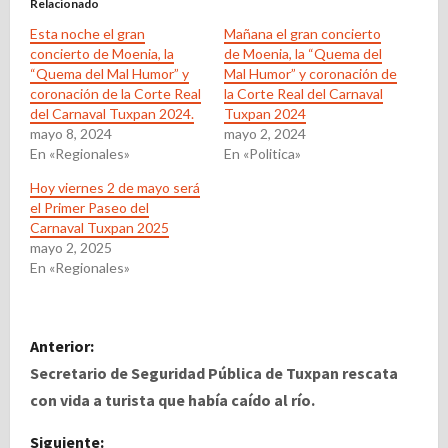
Relacionado
Esta noche el gran
Mañana el gran concierto
concierto de Moenia, la
de Moenia, la “Quema del
“Quema del Mal Humor” y
Mal Humor” y coronación de
coronación de la Corte Real
la Corte Real del Carnaval
del Carnaval Tuxpan 2024.
Tuxpan 2024
mayo 8, 2024
mayo 2, 2024
En «Regionales»
En «Politica»
Hoy viernes 2 de mayo será
el Primer Paseo del
Carnaval Tuxpan 2025
mayo 2, 2025
En «Regionales»
N
Anterior:
a
Secretario de Seguridad Pública de Tuxpan rescata
con vida a turista que había caído al río.
v
Siguiente: