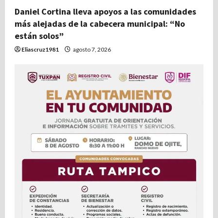
t
Daniel Cortina lleva apoyos a las comunidades
más alejadas de la cabecera municipal: “No
r
están solos”
Eliascruz1981
agosto 7, 2026
a
d
a
s