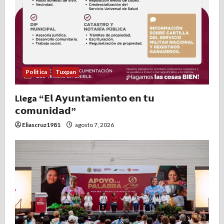
Politica
Tuxpan
Llega “𝗘𝗹 𝗔𝘆𝘂𝗻𝘁𝗮𝗺𝗶𝗲𝗻𝘁𝗼 𝗲𝗻 𝘁𝘂
𝗰𝗼𝗺𝘂𝗻𝗶𝗱𝗮𝗱”
Eliascruz1981
agosto 7, 2026