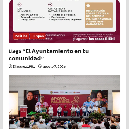
Politica
Tuxpan
Llega “𝗘𝗹 𝗔𝘆𝘂𝗻𝘁𝗮𝗺𝗶𝗲𝗻𝘁𝗼 𝗲𝗻 𝘁𝘂
𝗰𝗼𝗺𝘂𝗻𝗶𝗱𝗮𝗱”
Eliascruz1981
agosto 7, 2026