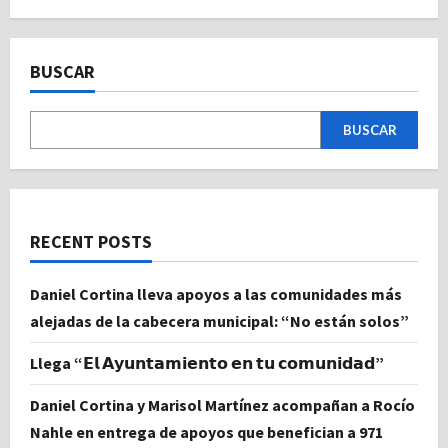
BUSCAR
BUSCAR
RECENT POSTS
Daniel Cortina lleva apoyos a las comunidades más
alejadas de la cabecera municipal: “No están solos”
Llega “𝗘𝗹 𝗔𝘆𝘂𝗻𝘁𝗮𝗺𝗶𝗲𝗻𝘁𝗼 𝗲𝗻 𝘁𝘂 𝗰𝗼𝗺𝘂𝗻𝗶𝗱𝗮𝗱”
Daniel Cortina y Marisol Martínez acompañan a Rocío
Nahle en entrega de apoyos que benefician a 971