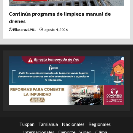
Continúa programa de limpieza manual de
drenes
Eliascruz1981
agosto 4, 2026
Tuxpan
Tamiahua
Nacionales
Regionales
Internacionales
Deporte
Video
Clima