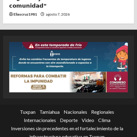
𝗰𝗼𝗺𝘂𝗻𝗶𝗱𝗮𝗱”
Eliascruz1981
agosto 7, 2026
Tuxpan
Tamiahua
Nacionales
Regionales
Internacionales
Deporte
Video
Clima
Inversiones sin precedentes en el fortalecimiento de la
infraestructura educativa en Tuxpan