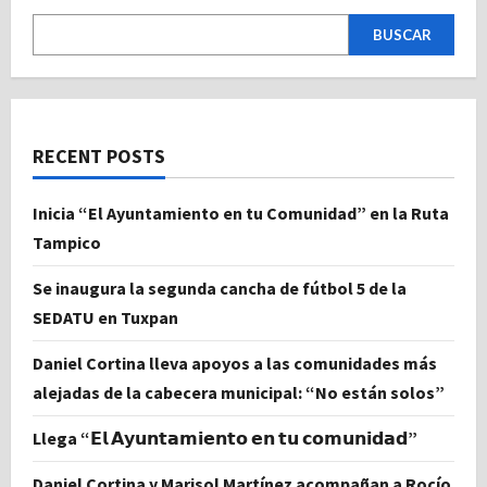
BUSCAR
RECENT POSTS
Inicia “El Ayuntamiento en tu Comunidad” en la Ruta
Tampico
Se inaugura la segunda cancha de fútbol 5 de la
SEDATU en Tuxpan
Daniel Cortina lleva apoyos a las comunidades más
alejadas de la cabecera municipal: “No están solos”
Llega “𝗘𝗹 𝗔𝘆𝘂𝗻𝘁𝗮𝗺𝗶𝗲𝗻𝘁𝗼 𝗲𝗻 𝘁𝘂 𝗰𝗼𝗺𝘂𝗻𝗶𝗱𝗮𝗱”
Daniel Cortina y Marisol Martínez acompañan a Rocío