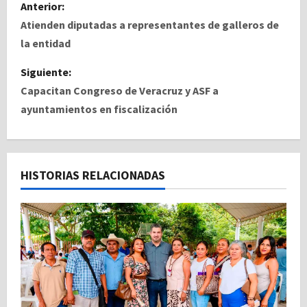
N
Anterior:
a
Atienden diputadas a representantes de galleros de
la entidad
v
Siguiente:
e
Capacitan Congreso de Veracruz y ASF a
ayuntamientos en fiscalización
g
a
c
HISTORIAS RELACIONADAS
i
ó
n
d