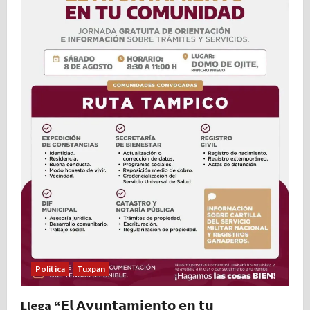
Politica
Tuxpan
Llega “𝗘𝗹 𝗔𝘆𝘂𝗻𝘁𝗮𝗺𝗶𝗲𝗻𝘁𝗼 𝗲𝗻 𝘁𝘂