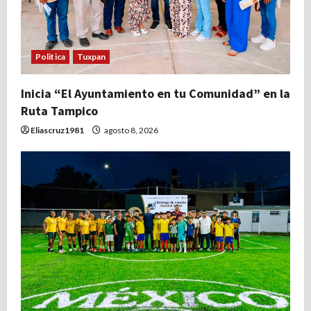
e
e
Politica
Tuxpan
n
t
Inicia “El Ayuntamiento en tu Comunidad” en la
Ruta Tampico
r
Eliascruz1981
agosto 8, 2026
a
d
a
s