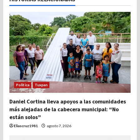
i
ó
n
d
e
e
n
Politica
Tuxpan
t
Daniel Cortina lleva apoyos a las comunidades
r
más alejadas de la cabecera municipal: “No
están solos”
a
Eliascruz1981
agosto 7, 2026
d