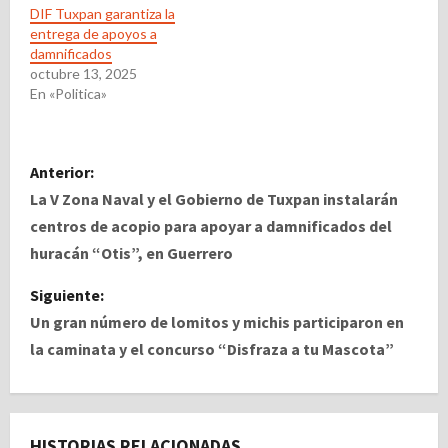
DIF Tuxpan garantiza la
entrega de apoyos a
damnificados
octubre 13, 2025
En «Politica»
N
Anterior:
a
La V Zona Naval y el Gobierno de Tuxpan instalarán
centros de acopio para apoyar a damnificados del
v
huracán “Otis”, en Guerrero
e
Siguiente:
Un gran número de lomitos y michis participaron en
g
la caminata y el concurso “Disfraza a tu Mascota”
a
c
HISTORIAS RELACIONADAS