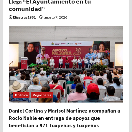
Llega “𝗘𝗹 𝗔𝘆𝘂𝗻𝘁𝗮𝗺𝗶𝗲𝗻𝘁𝗼 𝗲𝗻 𝘁𝘂
𝗰𝗼𝗺𝘂𝗻𝗶𝗱𝗮𝗱”
Eliascruz1981
agosto 7, 2026
Politica
Regionales
Daniel Cortina y Marisol Martínez acompañan a
Rocío Nahle en entrega de apoyos que
benefician a 971 tuxpeñas y tuxpeños