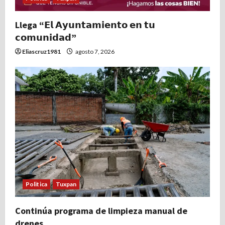
Llega “𝗘𝗹 𝗔𝘆𝘂𝗻𝘁𝗮𝗺𝗶𝗲𝗻𝘁𝗼 𝗲𝗻 𝘁𝘂
𝗰𝗼𝗺𝘂𝗻𝗶𝗱𝗮𝗱”
Eliascruz1981
agosto 7, 2026
Politica
Tuxpan
Continúa programa de limpieza manual de
drenes