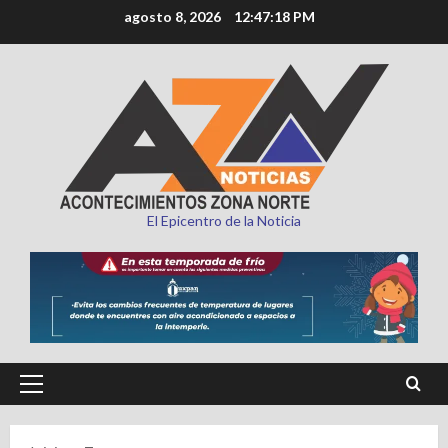
Saltar
agosto 8, 2026
12:47:19 PM
al
contenido
El Epicentro de la Noticia
Menú
principal