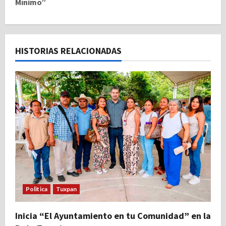
Mínimo”
g
a
c
HISTORIAS RELACIONADAS
i
ó
n
d
e
e
Politica
Tuxpan
n
t
Inicia “El Ayuntamiento en tu Comunidad” en la