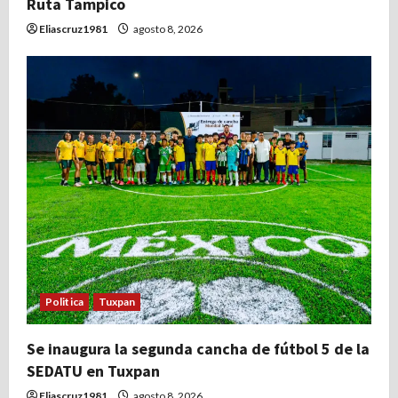
Ruta Tampico
r
Eliascruz1981
agosto 8, 2026
a
d
a
s
Politica
Tuxpan
Se inaugura la segunda cancha de fútbol 5 de la
SEDATU en Tuxpan
Eliascruz1981
agosto 8, 2026