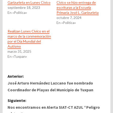
Garizurieta en Lunes Cívico
Cívico se hizo entrega de
septiembre 18, 2023
escrituras a la Escuela
En «Politica»
Primaria José L. Garizurieta
octubre 7, 2024
En «Politica»
Realizan Lunes Cívico en el
marco de la conmemoración
por el Día Mundial del
Autismo
marzo 31, 2025
En «Tuxpan»
N
Anterior:
a
José Arturo Hernández Lazcano fue nombrado
Coordinador de Playas del Municipio de Tuxpan
v
Siguiente:
e
Nos encontramos en Alerta SIAT-CT AZUL “Peligro