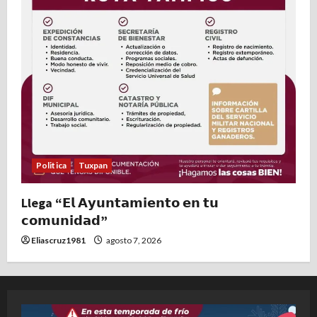
Politica
Tuxpan
Llega “𝗘𝗹 𝗔𝘆𝘂𝗻𝘁𝗮𝗺𝗶𝗲𝗻𝘁𝗼 𝗲𝗻 𝘁𝘂
𝗰𝗼𝗺𝘂𝗻𝗶𝗱𝗮𝗱”
Eliascruz1981
agosto 7, 2026