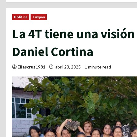
Politica
Tuxpan
La 4T tiene una visió
Daniel Cortina
Eliascruz1981
abril 23, 2025
1 minute read