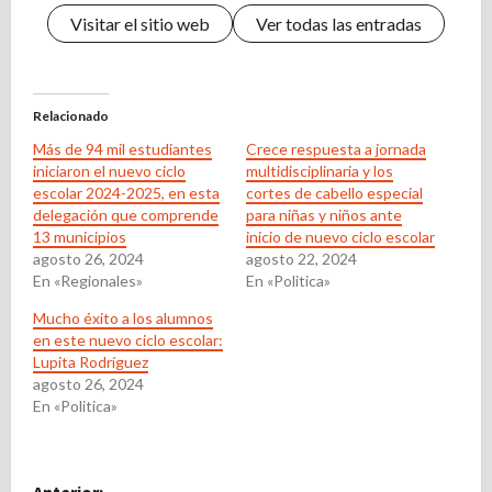
Visitar el sitio web
Ver todas las entradas
Relacionado
Más de 94 mil estudiantes
Crece respuesta a jornada
iniciaron el nuevo ciclo
multidisciplinaria y los
escolar 2024-2025, en esta
cortes de cabello especial
delegación que comprende
para niñas y niños ante
13 municipios
inicio de nuevo ciclo escolar
agosto 26, 2024
agosto 22, 2024
En «Regionales»
En «Politica»
Mucho éxito a los alumnos
en este nuevo ciclo escolar:
Lupita Rodríguez
agosto 26, 2024
En «Politica»
N
Anterior: