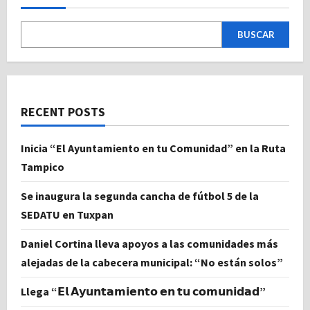
BUSCAR
RECENT POSTS
Inicia “El Ayuntamiento en tu Comunidad” en la Ruta
Tampico
Se inaugura la segunda cancha de fútbol 5 de la
SEDATU en Tuxpan
Daniel Cortina lleva apoyos a las comunidades más
alejadas de la cabecera municipal: “No están solos”
Llega “𝗘𝗹 𝗔𝘆𝘂𝗻𝘁𝗮𝗺𝗶𝗲𝗻𝘁𝗼 𝗲𝗻 𝘁𝘂 𝗰𝗼𝗺𝘂𝗻𝗶𝗱𝗮𝗱”