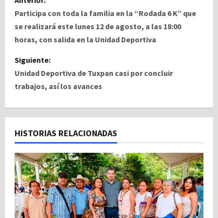
a
Participa con toda la familia en la “Rodada 6 K” que
se realizará este lunes 12 de agosto, a las 18:00
v
horas, con salida en la Unidad Deportiva
e
Siguiente:
Unidad Deportiva de Tuxpan casi por concluir
g
trabajos, así los avances
a
c
HISTORIAS RELACIONADAS
i
ó
n
d