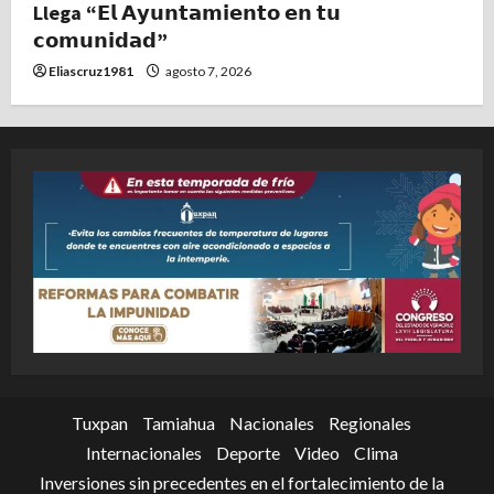
Llega “𝗘𝗹 𝗔𝘆𝘂𝗻𝘁𝗮𝗺𝗶𝗲𝗻𝘁𝗼 𝗲𝗻 𝘁𝘂
𝗰𝗼𝗺𝘂𝗻𝗶𝗱𝗮𝗱”
Eliascruz1981
agosto 7, 2026
Tuxpan
Tamiahua
Nacionales
Regionales
Internacionales
Deporte
Video
Clima
Inversiones sin precedentes en el fortalecimiento de la