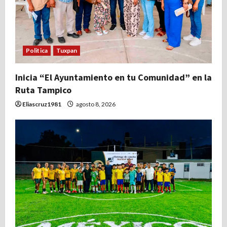
e
e
n
Politica
Tuxpan
t
Inicia “El Ayuntamiento en tu Comunidad” en la
r
Ruta Tampico
a
Eliascruz1981
agosto 8, 2026
d
a
s