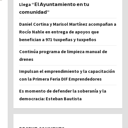
Llega “𝗘𝗹 𝗔𝘆𝘂𝗻𝘁𝗮𝗺𝗶𝗲𝗻𝘁𝗼 𝗲𝗻 𝘁𝘂
𝗰𝗼𝗺𝘂𝗻𝗶𝗱𝗮𝗱”
Daniel Cortina y Marisol Martínez acompañan a
Rocío Nahle en entrega de apoyos que
benefician a 971 tuxpeñas y tuxpeños
Continúa programa de limpieza manual de
drenes
Impulsan el emprendimiento y la capacitación
con la Primera Feria DIF Emprendedores
Es momento de defender la soberanía y la
democracia: Esteban Bautista