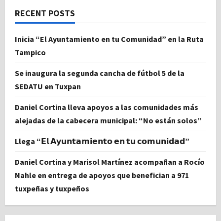
RECENT POSTS
Inicia “El Ayuntamiento en tu Comunidad” en la Ruta
Tampico
Se inaugura la segunda cancha de fútbol 5 de la
SEDATU en Tuxpan
Daniel Cortina lleva apoyos a las comunidades más
alejadas de la cabecera municipal: “No están solos”
Llega “𝗘𝗹 𝗔𝘆𝘂𝗻𝘁𝗮𝗺𝗶𝗲𝗻𝘁𝗼 𝗲𝗻 𝘁𝘂 𝗰𝗼𝗺𝘂𝗻𝗶𝗱𝗮𝗱”
Daniel Cortina y Marisol Martínez acompañan a Rocío
Nahle en entrega de apoyos que benefician a 971
tuxpeñas y tuxpeños