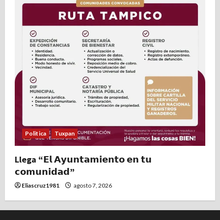
Politica
Tuxpan
Llega “𝗘𝗹 𝗔𝘆𝘂𝗻𝘁𝗮𝗺𝗶𝗲𝗻𝘁𝗼 𝗲𝗻 𝘁𝘂
𝗰𝗼𝗺𝘂𝗻𝗶𝗱𝗮𝗱”
Eliascruz1981
agosto 7, 2026