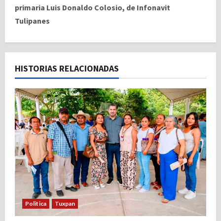
primaria Luis Donaldo Colosio, de Infonavit
a
Tulipanes
c
i
HISTORIAS RELACIONADAS
ó
n
d
e
e
n
t
Politica
Tuxpan