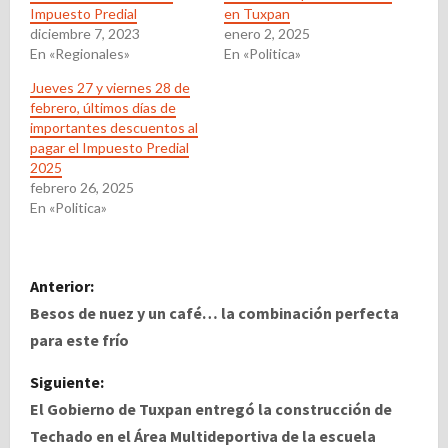
Impuesto Predial
en Tuxpan
diciembre 7, 2023
enero 2, 2025
En «Regionales»
En «Politica»
Jueves 27 y viernes 28 de
febrero, últimos días de
importantes descuentos al
pagar el Impuesto Predial
2025
febrero 26, 2025
En «Politica»
N
Anterior:
a
Besos de nuez y un café… la combinación perfecta
para este frío
v
Siguiente:
e
El Gobierno de Tuxpan entregó la construcción de
Techado en el Área Multideportiva de la escuela
g