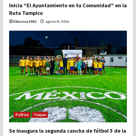
r
Inicia “El Ayuntamiento en tu Comunidad” en la
Ruta Tampico
a
Eliascruz1981
agosto 8, 2026
d
a
s
Politica
Tuxpan
Se inaugura la segunda cancha de fútbol 5 de la