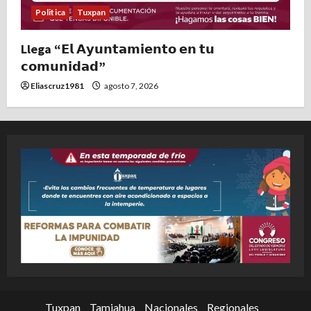
Politica
Tuxpan
Llega “𝗘𝗹 𝗔𝘆𝘂𝗻𝘁𝗮𝗺𝗶𝗲𝗻𝘁𝗼 𝗲𝗻 𝘁𝘂
𝗰𝗼𝗺𝘂𝗻𝗶𝗱𝗮𝗱”
Eliascruz1981
agosto 7, 2026
Tuxpan
Tamiahua
Nacionales
Regionales