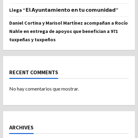
Llega “𝗘𝗹 𝗔𝘆𝘂𝗻𝘁𝗮𝗺𝗶𝗲𝗻𝘁𝗼 𝗲𝗻 𝘁𝘂 𝗰𝗼𝗺𝘂𝗻𝗶𝗱𝗮𝗱”
Daniel Cortina y Marisol Martínez acompañan a Rocío
Nahle en entrega de apoyos que benefician a 971
tuxpeñas y tuxpeños
RECENT COMMENTS
No hay comentarios que mostrar.
ARCHIVES