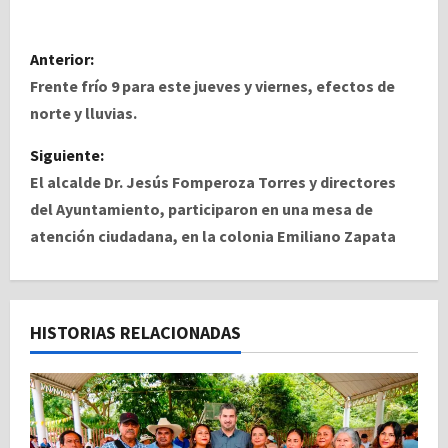
N
Anterior:
a
Frente frío 9 para este jueves y viernes, efectos de
norte y lluvias.
v
Siguiente:
e
El alcalde Dr. Jesús Fomperoza Torres y directores
del Ayuntamiento, participaron en una mesa de
g
atención ciudadana, en la colonia Emiliano Zapata
a
c
HISTORIAS RELACIONADAS
i
ó
n