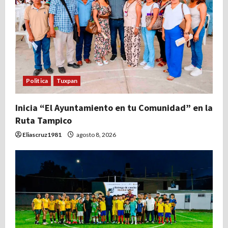
d
e
e
n
Politica
Tuxpan
t
Inicia “El Ayuntamiento en tu Comunidad” en la
r
Ruta Tampico
a
Eliascruz1981
agosto 8, 2026
d
a
s