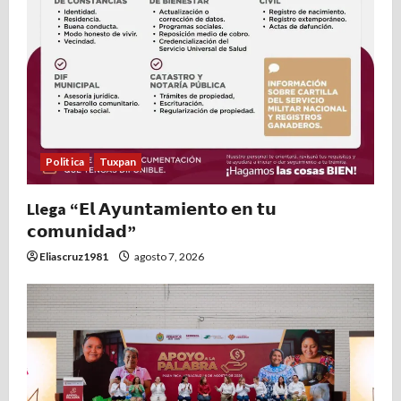
Politica
Tuxpan
Llega “𝗘𝗹 𝗔𝘆𝘂𝗻𝘁𝗮𝗺𝗶𝗲𝗻𝘁𝗼 𝗲𝗻 𝘁𝘂
𝗰𝗼𝗺𝘂𝗻𝗶𝗱𝗮𝗱”
Eliascruz1981
agosto 7, 2026