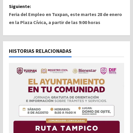
v
Siguiente:
e
Feria del Empleo en Tuxpan, este martes 28 de enero
en la Plaza Cívica, a partir de las 9:00 horas
g
a
c
HISTORIAS RELACIONADAS
i
ó
n
d
e
e