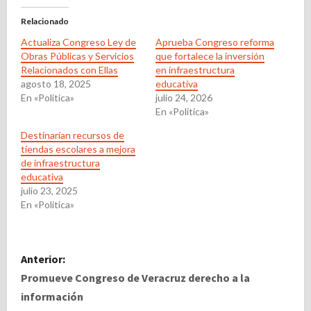
Relacionado
Actualiza Congreso Ley de
Aprueba Congreso reforma
Obras Públicas y Servicios
que fortalece la inversión
Relacionados con Ellas
en infraestructura
agosto 18, 2025
educativa
En «Politica»
julio 24, 2026
En «Politica»
Destinarían recursos de
tiendas escolares a mejora
de infraestructura
educativa
julio 23, 2025
En «Politica»
N
Anterior:
a
Promueve Congreso de Veracruz derecho a la
información