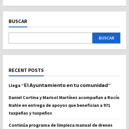
BUSCAR
BUSCAR
RECENT POSTS
Llega “𝗘𝗹 𝗔𝘆𝘂𝗻𝘁𝗮𝗺𝗶𝗲𝗻𝘁𝗼 𝗲𝗻 𝘁𝘂 𝗰𝗼𝗺𝘂𝗻𝗶𝗱𝗮𝗱”
Daniel Cortina y Marisol Martínez acompañan a Rocío
Nahle en entrega de apoyos que benefician a 971
tuxpeñas y tuxpeños
Continúa programa de limpieza manual de drenes