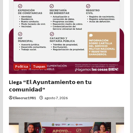
n
t
r
a
d
a
Politica
Tuxpan
s
Llega “𝗘𝗹 𝗔𝘆𝘂𝗻𝘁𝗮𝗺𝗶𝗲𝗻𝘁𝗼 𝗲𝗻 𝘁𝘂
𝗰𝗼𝗺𝘂𝗻𝗶𝗱𝗮𝗱”
Eliascruz1981
agosto 7, 2026