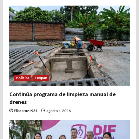
ó
n
d
e
e
n
Politica
Tuxpan
t
Continúa programa de limpieza manual de
r
drenes
a
Eliascruz1981
agosto 4, 2026
d