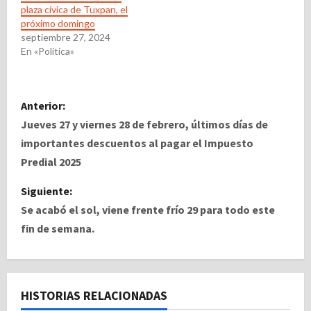
plaza cívica de Tuxpan, el
próximo domingo
septiembre 27, 2024
En «Politica»
N
Anterior:
a
Jueves 27 y viernes 28 de febrero, últimos días de
importantes descuentos al pagar el Impuesto
v
Predial 2025
e
Siguiente:
Se acabó el sol, viene frente frío 29 para todo este
g
fin de semana.
a
c
HISTORIAS RELACIONADAS
i