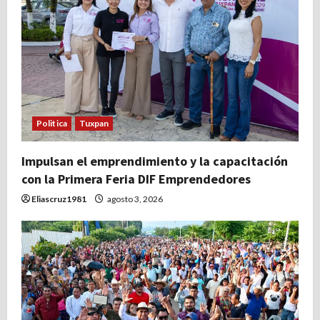
a
s
Politica
Tuxpan
Impulsan el emprendimiento y la capacitación
con la Primera Feria DIF Emprendedores
Eliascruz1981
agosto 3, 2026