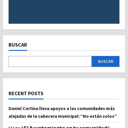
BUSCAR
BUSCAR
RECENT POSTS
Daniel Cortina lleva apoyos a las comunidades más
alejadas de la cabecera municipal: “No están solos”
Llega “𝗘𝗹 𝗔𝘆𝘂𝗻𝘁𝗮𝗺𝗶𝗲𝗻𝘁𝗼 𝗲𝗻 𝘁𝘂 𝗰𝗼𝗺𝘂𝗻𝗶𝗱𝗮𝗱”