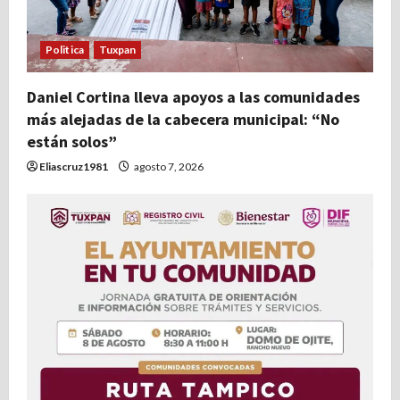
e
Politica
Tuxpan
n
t
Daniel Cortina lleva apoyos a las comunidades
más alejadas de la cabecera municipal: “No
r
están solos”
Eliascruz1981
agosto 7, 2026
a
d
a
s