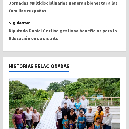
a
Jornadas Multidisciplinarias generan bienestar a las
familias tuxpeñas
v
Siguiente:
e
Diputado Daniel Cortina gestiona beneficios para la
Educación en su distrito
g
a
c
HISTORIAS RELACIONADAS
i
ó
n
d
e