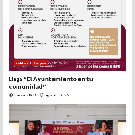
Politica
Tuxpan
Llega “𝗘𝗹 𝗔𝘆𝘂𝗻𝘁𝗮𝗺𝗶𝗲𝗻𝘁𝗼 𝗲𝗻 𝘁𝘂
𝗰𝗼𝗺𝘂𝗻𝗶𝗱𝗮𝗱”
Eliascruz1981
agosto 7, 2026