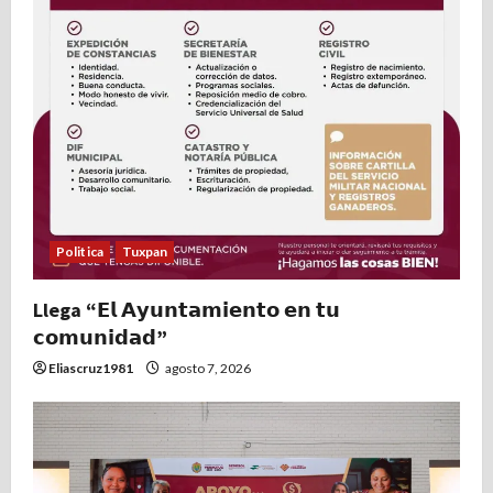
Politica
Tuxpan
Llega “𝗘𝗹 𝗔𝘆𝘂𝗻𝘁𝗮𝗺𝗶𝗲𝗻𝘁𝗼 𝗲𝗻 𝘁𝘂
𝗰𝗼𝗺𝘂𝗻𝗶𝗱𝗮𝗱”
Eliascruz1981
agosto 7, 2026