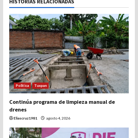
c
HISTORIAS RELACIONADAS
i
ó
n
d
e
e
Politica
Tuxpan
n
t
Continúa programa de limpieza manual de
drenes
r
Eliascruz1981
agosto 4, 2026
a