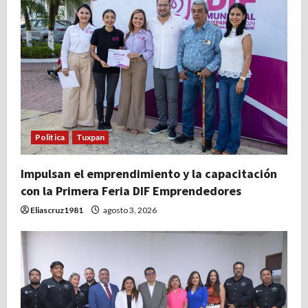
d
a
s
Politica
Tuxpan
Impulsan el emprendimiento y la capacitación
con la Primera Feria DIF Emprendedores
Eliascruz1981
agosto 3, 2026