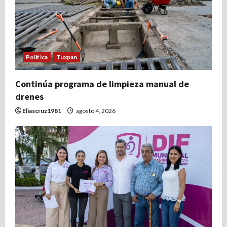
d
e
e
Politica
Tuxpan
n
t
Continúa programa de limpieza manual de
drenes
r
Eliascruz1981
agosto 4, 2026
a
d
a
s