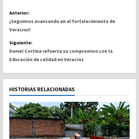
N
Anterior:
a
¡Seguimos avanzando en el fortalecimiento de
Veracruz!
v
Siguiente:
e
Daniel Cortina refuerza su compromiso con la
Educación de calidad en Veracruz
g
a
c
HISTORIAS RELACIONADAS
i
ó
n