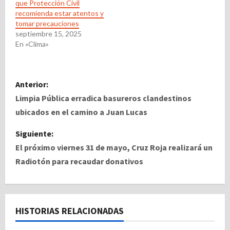
que Protección Civil
recomienda estar atentos y
tomar precauciones
septiembre 15, 2025
En «Clima»
N
Anterior:
a
Limpia Pública erradica basureros clandestinos
ubicados en el camino a Juan Lucas
v
Siguiente:
e
El próximo viernes 31 de mayo, Cruz Roja realizará un
Radiotón para recaudar donativos
g
a
c
HISTORIAS RELACIONADAS