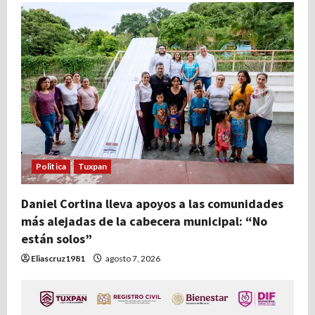
i
ó
n
d
e
e
Politica
Tuxpan
n
t
Daniel Cortina lleva apoyos a las comunidades
más alejadas de la cabecera municipal: “No
r
están solos”
Eliascruz1981
agosto 7, 2026
a
d