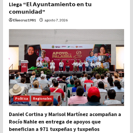
Llega “𝗘𝗹 𝗔𝘆𝘂𝗻𝘁𝗮𝗺𝗶𝗲𝗻𝘁𝗼 𝗲𝗻 𝘁𝘂
𝗰𝗼𝗺𝘂𝗻𝗶𝗱𝗮𝗱”
Eliascruz1981
agosto 7, 2026
Politica
Regionales
Daniel Cortina y Marisol Martínez acompañan a
Rocío Nahle en entrega de apoyos que
benefician a 971 tuxpeñas y tuxpeños