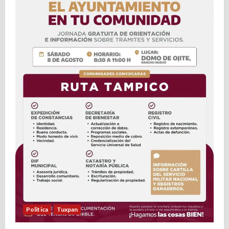
a
s
Politica
Tuxpan