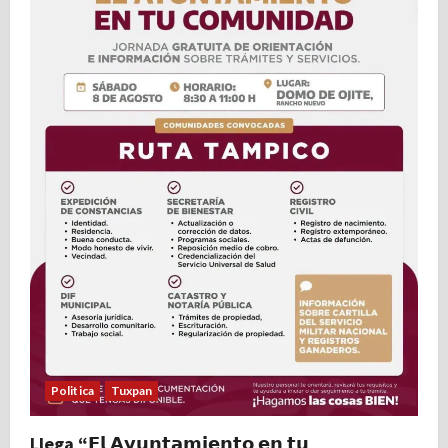
Politica
Tuxpan
Llega “𝗘𝗹 𝗔𝘆𝘂𝗻𝘁𝗮𝗺𝗶𝗲𝗻𝘁𝗼 𝗲𝗻 𝘁𝘂