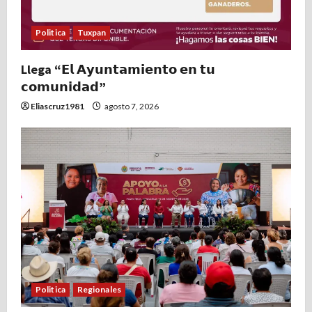
Politica
Tuxpan
Llega “𝗘𝗹 𝗔𝘆𝘂𝗻𝘁𝗮𝗺𝗶𝗲𝗻𝘁𝗼 𝗲𝗻 𝘁𝘂
𝗰𝗼𝗺𝘂𝗻𝗶𝗱𝗮𝗱”
Eliascruz1981
agosto 7, 2026
Politica
Regionales