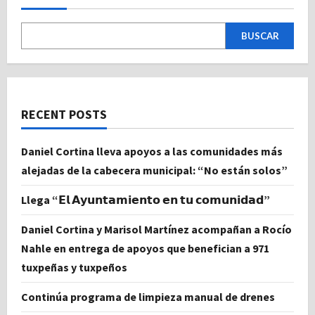
BUSCAR
RECENT POSTS
Daniel Cortina lleva apoyos a las comunidades más
alejadas de la cabecera municipal: “No están solos”
Llega “𝗘𝗹 𝗔𝘆𝘂𝗻𝘁𝗮𝗺𝗶𝗲𝗻𝘁𝗼 𝗲𝗻 𝘁𝘂 𝗰𝗼𝗺𝘂𝗻𝗶𝗱𝗮𝗱”
Daniel Cortina y Marisol Martínez acompañan a Rocío
Nahle en entrega de apoyos que benefician a 971
tuxpeñas y tuxpeños
Continúa programa de limpieza manual de drenes