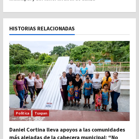
g
a
c
HISTORIAS RELACIONADAS
i
ó
n
d
e
e
Politica
Tuxpan
n
t
Daniel Cortina lleva apoyos a las comunidades
más alejadas de la cabecera municipal: “No