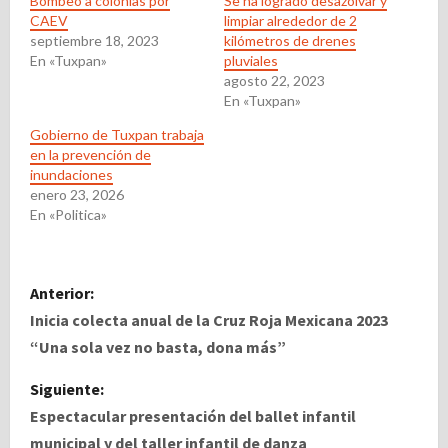
Bombeo a colonias por
Se ha logrado desazolvar y
CAEV
limpiar alrededor de 2
septiembre 18, 2023
kilómetros de drenes
En «Tuxpan»
pluviales
agosto 22, 2023
En «Tuxpan»
Gobierno de Tuxpan trabaja
en la prevención de
inundaciones
enero 23, 2026
En «Politica»
N
Anterior:
a
Inicia colecta anual de la Cruz Roja Mexicana 2023
“Una sola vez no basta, dona más”
v
Siguiente:
e
Espectacular presentación del ballet infantil
municipal y del taller infantil de danza