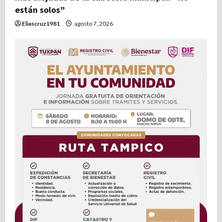
r
están solos”
Eliascruz1981
agosto 7, 2026
a
d
a
s