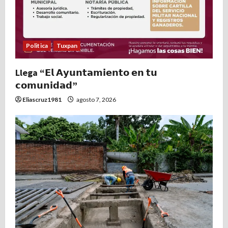
Politica
Tuxpan
Llega “𝗘𝗹 𝗔𝘆𝘂𝗻𝘁𝗮𝗺𝗶𝗲𝗻𝘁𝗼 𝗲𝗻 𝘁𝘂
𝗰𝗼𝗺𝘂𝗻𝗶𝗱𝗮𝗱”
Eliascruz1981
agosto 7, 2026