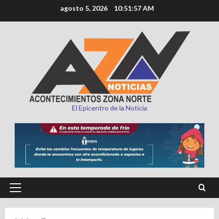
Saltar
agosto 5, 2026
10:51:58 AM
al
contenido
El Epicentro de la Noticia
Menú
principal