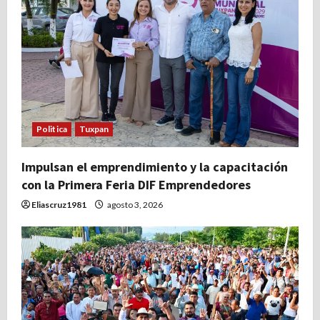
s
Politica
Tuxpan
Impulsan el emprendimiento y la capacitación
con la Primera Feria DIF Emprendedores
Eliascruz1981
agosto 3, 2026