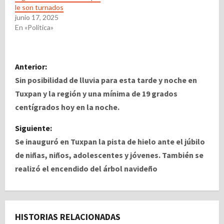
le son turnados
junio 17, 2025
En «Politica»
N
Anterior:
a
Sin posibilidad de lluvia para esta tarde y noche en
Tuxpan y la región y una mínima de 19 grados
v
centígrados hoy en la noche.
e
Siguiente:
Se inauguró en Tuxpan la pista de hielo ante el júbilo
g
de niñas, niños, adolescentes y jóvenes. También se
a
realizó el encendido del árbol navideño
c
i
HISTORIAS RELACIONADAS