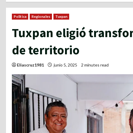
Politica
Regionales
Tuxpan
Tuxpan eligió transfo
de territorio
Eliascruz1981
junio 5, 2025
2 minutes read