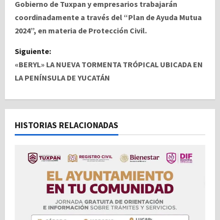
a
Gobierno de Tuxpan y empresarios trabajarán
coordinadamente a través del “Plan de Ayuda Mutua
v
2024”, en materia de Protección Civil.
e
Siguiente:
«BERYL» LA NUEVA TORMENTA TRÓPICAL UBICADA EN
g
LA PENÍNSULA DE YUCATÁN
a
c
HISTORIAS RELACIONADAS
i
ó
n
d
e