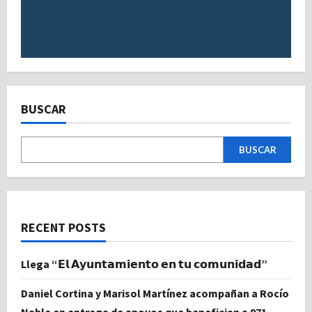
BUSCAR
BUSCAR
RECENT POSTS
Llega “𝗘𝗹 𝗔𝘆𝘂𝗻𝘁𝗮𝗺𝗶𝗲𝗻𝘁𝗼 𝗲𝗻 𝘁𝘂 𝗰𝗼𝗺𝘂𝗻𝗶𝗱𝗮𝗱”
Daniel Cortina y Marisol Martínez acompañan a Rocío
Nahle en entrega de apoyos que benefician a 971