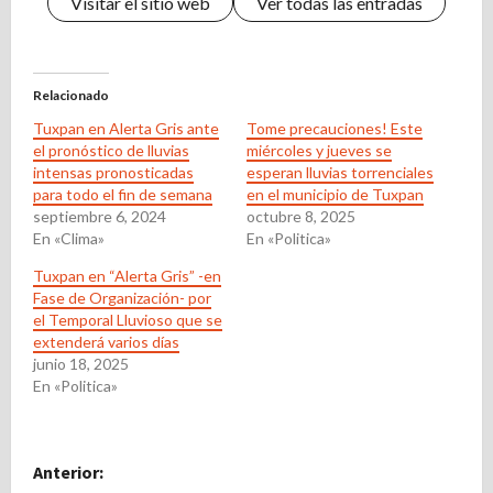
Visitar el sitio web
Ver todas las entradas
Relacionado
Tuxpan en Alerta Gris ante
Tome precauciones! Este
el pronóstico de lluvias
miércoles y jueves se
intensas pronosticadas
esperan lluvias torrenciales
para todo el fin de semana
en el municipio de Tuxpan
septiembre 6, 2024
octubre 8, 2025
En «Clima»
En «Politica»
Tuxpan en “Alerta Gris” -en
Fase de Organización- por
el Temporal Lluvioso que se
extenderá varios días
junio 18, 2025
En «Politica»
N
Anterior: