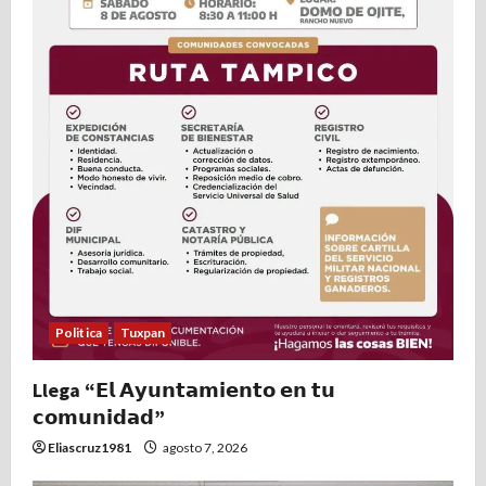
e
n
t
r
a
d
a
Politica
Tuxpan
s
Llega “𝗘𝗹 𝗔𝘆𝘂𝗻𝘁𝗮𝗺𝗶𝗲𝗻𝘁𝗼 𝗲𝗻 𝘁𝘂
𝗰𝗼𝗺𝘂𝗻𝗶𝗱𝗮𝗱”
Eliascruz1981
agosto 7, 2026