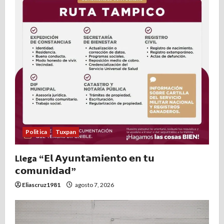
Politica
Tuxpan
Llega “𝗘𝗹 𝗔𝘆𝘂𝗻𝘁𝗮𝗺𝗶𝗲𝗻𝘁𝗼 𝗲𝗻 𝘁𝘂
𝗰𝗼𝗺𝘂𝗻𝗶𝗱𝗮𝗱”
Eliascruz1981
agosto 7, 2026