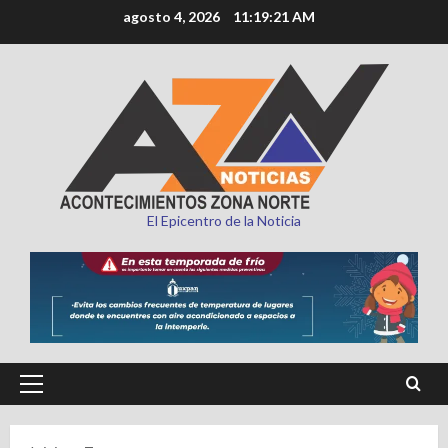
Saltar
agosto 4, 2026
11:19:22 AM
al
contenido
El Epicentro de la Noticia
Menú
principal