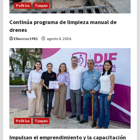
Politica
Tuxpan
n
t
Continúa programa de limpieza manual de
drenes
r
Eliascruz1981
agosto 4, 2026
a
d
a
s
Politica
Tuxpan
Impulsan el emprendimiento y la capacitación