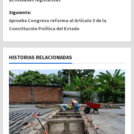
v
Siguiente:
e
Aprueba Congreso reforma al Artículo 5 de la
Constitución Política del Estado
g
a
c
HISTORIAS RELACIONADAS
i
ó
n
d
e
e