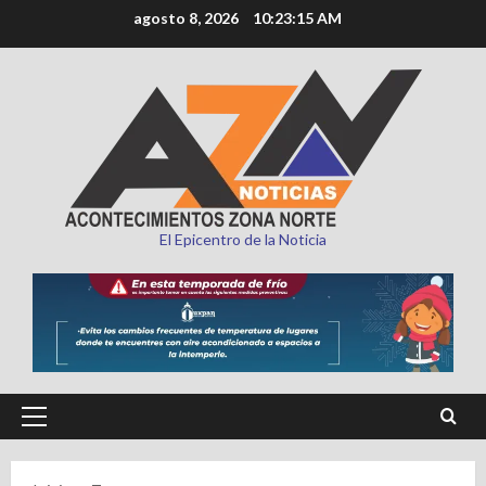
Saltar
agosto 8, 2026
10:23:16 AM
al
contenido
El Epicentro de la Noticia
Menú
principal