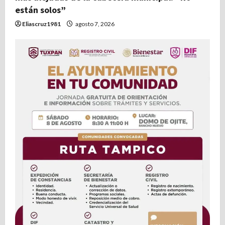
r
están solos”
Eliascruz1981
agosto 7, 2026
a
d
a
s