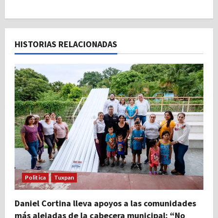
g
a
c
HISTORIAS RELACIONADAS
i
ó
n
d
e
e
Politica
Tuxpan
n
t
Daniel Cortina lleva apoyos a las comunidades
más alejadas de la cabecera municipal: “No