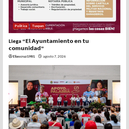
Politica
Tuxpan
Llega “𝗘𝗹 𝗔𝘆𝘂𝗻𝘁𝗮𝗺𝗶𝗲𝗻𝘁𝗼 𝗲𝗻 𝘁𝘂
𝗰𝗼𝗺𝘂𝗻𝗶𝗱𝗮𝗱”
Eliascruz1981
agosto 7, 2026