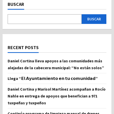
BUSCAR
BUSCAR
RECENT POSTS
Daniel Cortina lleva apoyos a las comunidades más
alejadas de la cabecera municipal: “No están solos”
Llega “𝗘𝗹 𝗔𝘆𝘂𝗻𝘁𝗮𝗺𝗶𝗲𝗻𝘁𝗼 𝗲𝗻 𝘁𝘂 𝗰𝗼𝗺𝘂𝗻𝗶𝗱𝗮𝗱”
Daniel Cortina y Marisol Martínez acompañan a Rocío
Nahle en entrega de apoyos que benefician a 971
tuxpeñas y tuxpeños
Continúa programa de limpieza manual de drenes