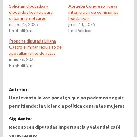
Solicitan diputadas y
Aprueba Congreso nueva
diputados licencia para
integración de comisiones
separarse del cargo
legislativas
marzo 27, 2025
junio 11, 2025
En «Politica»
En «Politica»
Propone diputada Liliana
Castro eliminar requisito de
apostillamiento de actas
junio 26, 2025
En «Politica»
N
Anterior:
a
Hoy levanto la voz por algo que no podemos seguir
permitiendo: la violencia política contra las mujeres
v
Siguiente:
e
Reconocen diputadas importancia y valor del café
veracruzano