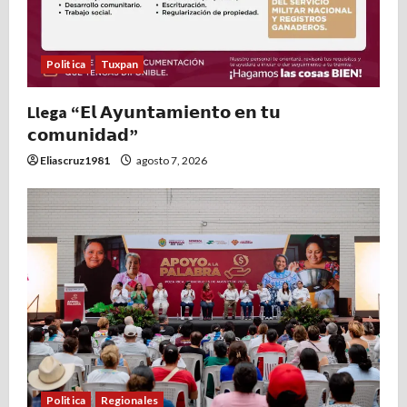
Politica
Tuxpan
Llega “𝗘𝗹 𝗔𝘆𝘂𝗻𝘁𝗮𝗺𝗶𝗲𝗻𝘁𝗼 𝗲𝗻 𝘁𝘂
𝗰𝗼𝗺𝘂𝗻𝗶𝗱𝗮𝗱”
Eliascruz1981
agosto 7, 2026
Politica
Regionales