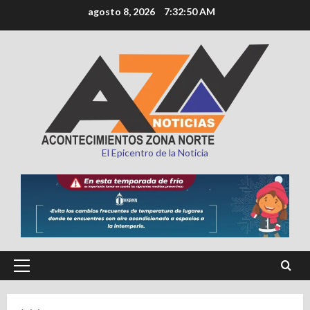
Saltar
agosto 8, 2026
7:32:51 AM
al
contenido
El Epicentro de la Noticia
Menú
principal