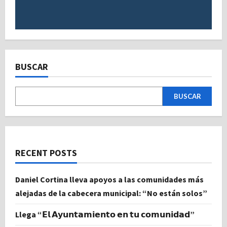
BUSCAR
BUSCAR
RECENT POSTS
Daniel Cortina lleva apoyos a las comunidades más
alejadas de la cabecera municipal: “No están solos”
Llega “𝗘𝗹 𝗔𝘆𝘂𝗻𝘁𝗮𝗺𝗶𝗲𝗻𝘁𝗼 𝗲𝗻 𝘁𝘂 𝗰𝗼𝗺𝘂𝗻𝗶𝗱𝗮𝗱”