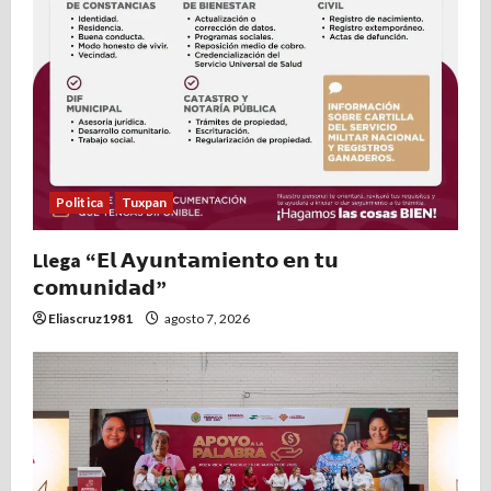
Politica
Tuxpan
Llega “𝗘𝗹 𝗔𝘆𝘂𝗻𝘁𝗮𝗺𝗶𝗲𝗻𝘁𝗼 𝗲𝗻 𝘁𝘂
𝗰𝗼𝗺𝘂𝗻𝗶𝗱𝗮𝗱”
Eliascruz1981
agosto 7, 2026