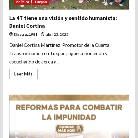
Politica
Tuxpan
La 4T tiene una visión y sentido humanista:
Daniel Cortina
Eliascruz1981
abril 23, 2025
Daniel Cortina Martínez, Promotor de la Cuarta
Transformación en Tuxpan, sigue conociendo y
escuchando de cerca a...
Leer
Leer Más
más
acerca
de
La
4T
tiene
una
visión
y
sentido
humanista:
Daniel
Cortina