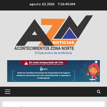
Saltar
agosto 10, 2026
7:26:41 AM
al
contenido
El Epicentro de la Noticia
Menú
principal