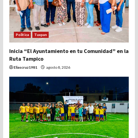
e
e
n
Politica
Tuxpan
t
Inicia “El Ayuntamiento en tu Comunidad” en la
r
Ruta Tampico
a
Eliascruz1981
agosto 8, 2026
d
a
s