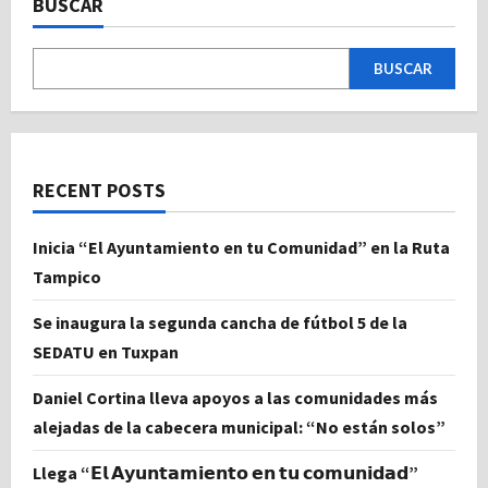
BUSCAR
BUSCAR
RECENT POSTS
Inicia “El Ayuntamiento en tu Comunidad” en la Ruta
Tampico
Se inaugura la segunda cancha de fútbol 5 de la
SEDATU en Tuxpan
Daniel Cortina lleva apoyos a las comunidades más
alejadas de la cabecera municipal: “No están solos”
Llega “𝗘𝗹 𝗔𝘆𝘂𝗻𝘁𝗮𝗺𝗶𝗲𝗻𝘁𝗼 𝗲𝗻 𝘁𝘂 𝗰𝗼𝗺𝘂𝗻𝗶𝗱𝗮𝗱”