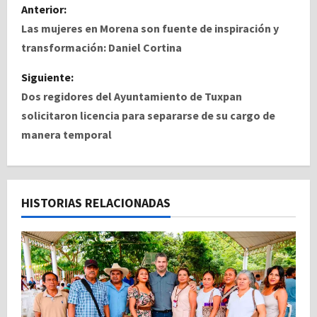
N
Anterior:
a
Las mujeres en Morena son fuente de inspiración y
transformación: Daniel Cortina
v
Siguiente:
e
Dos regidores del Ayuntamiento de Tuxpan
solicitaron licencia para separarse de su cargo de
g
manera temporal
a
c
HISTORIAS RELACIONADAS
i
ó
n
d