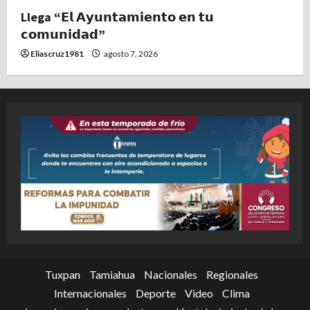
Llega “𝗘𝗹 𝗔𝘆𝘂𝗻𝘁𝗮𝗺𝗶𝗲𝗻𝘁𝗼 𝗲𝗻 𝘁𝘂
𝗰𝗼𝗺𝘂𝗻𝗶𝗱𝗮𝗱”
Eliascruz1981
agosto 7, 2026
Tuxpan
Tamiahua
Nacionales
Regionales
Internacionales
Deporte
Video
Clima