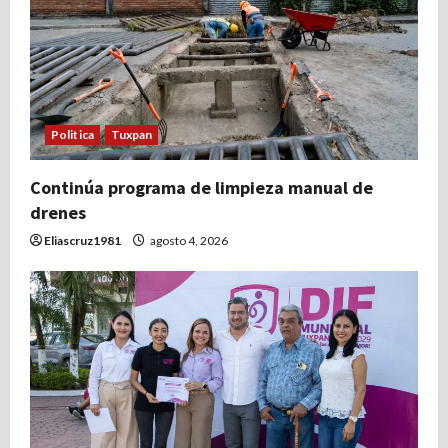
s
Politica
Tuxpan
Continúa programa de limpieza manual de
drenes
Eliascruz1981
agosto 4, 2026