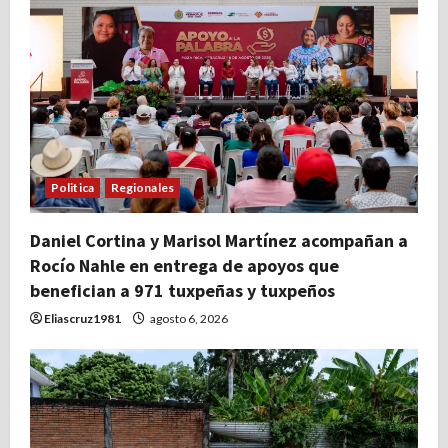
n
d
e
e
Politica
Regionales
n
t
Daniel Cortina y Marisol Martínez acompañan a
Rocío Nahle en entrega de apoyos que
r
benefician a 971 tuxpeñas y tuxpeños
Eliascruz1981
agosto 6, 2026
a
d
a