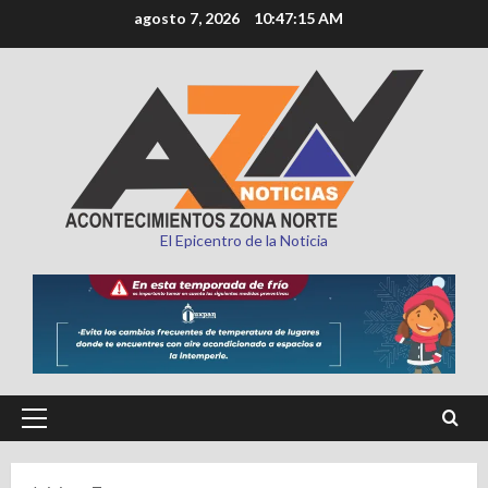
Saltar
agosto 7, 2026
10:47:16 AM
al
contenido
El Epicentro de la Noticia
Menú
principal