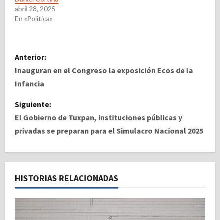
abril 28, 2025
En «Politica»
N
Anterior:
a
Inauguran en el Congreso la exposición Ecos de la
Infancia
v
Siguiente:
e
El Gobierno de Tuxpan, instituciones públicas y
privadas se preparan para el Simulacro Nacional 2025
g
a
c
HISTORIAS RELACIONADAS
i
ó