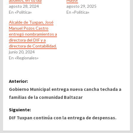
abuelos, en su día
Mayor
agosto 28, 2024
agosto 29, 2025
En «Politica»
En «Politica»
Alcalde de Tuxpan, José
Manuel Pozos Castro
entregó nombramientos a
directora del DIF y a
directora de Contabilidad.
junio 20, 2024
En «Regionales»
N
Anterior:
a
Gobierno Municipal entrega nueva cancha techada a
familias de la comunidad Baltazar
v
Siguiente:
e
DIF Tuxpan continúa con la entrega de despensas.
g