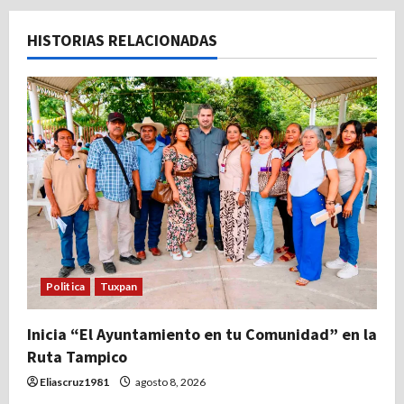
a
HISTORIAS RELACIONADAS
c
i
ó
n
d
e
e
Politica
Tuxpan
n
Inicia “El Ayuntamiento en tu Comunidad” en la
Ruta Tampico
t
Eliascruz1981
agosto 8, 2026
r