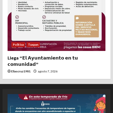
Politica
Tuxpan
Llega “𝗘𝗹 𝗔𝘆𝘂𝗻𝘁𝗮𝗺𝗶𝗲𝗻𝘁𝗼 𝗲𝗻 𝘁𝘂
𝗰𝗼𝗺𝘂𝗻𝗶𝗱𝗮𝗱”
Eliascruz1981
agosto 7, 2026