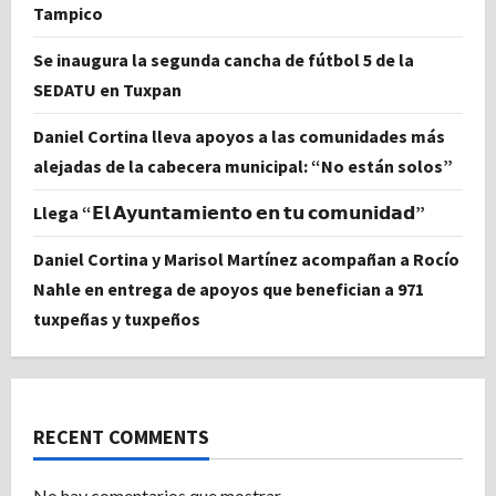
Tampico
Se inaugura la segunda cancha de fútbol 5 de la
SEDATU en Tuxpan
Daniel Cortina lleva apoyos a las comunidades más
alejadas de la cabecera municipal: “No están solos”
Llega “𝗘𝗹 𝗔𝘆𝘂𝗻𝘁𝗮𝗺𝗶𝗲𝗻𝘁𝗼 𝗲𝗻 𝘁𝘂 𝗰𝗼𝗺𝘂𝗻𝗶𝗱𝗮𝗱”
Daniel Cortina y Marisol Martínez acompañan a Rocío
Nahle en entrega de apoyos que benefician a 971
tuxpeñas y tuxpeños
RECENT COMMENTS
No hay comentarios que mostrar.