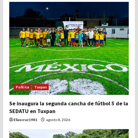
a
d
a
s
Politica
Tuxpan
Se inaugura la segunda cancha de fútbol 5 de la
SEDATU en Tuxpan
Eliascruz1981
agosto 8, 2026