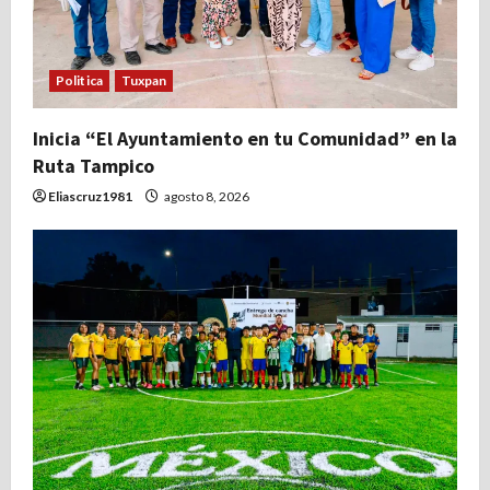
e
e
Politica
Tuxpan
n
t
Inicia “El Ayuntamiento en tu Comunidad” en la
Ruta Tampico
r
Eliascruz1981
agosto 8, 2026
a
d
a
s