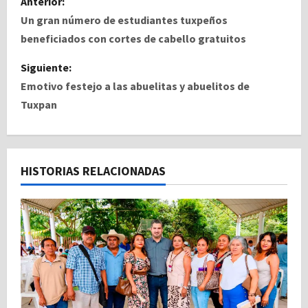
Anterior:
a
Un gran número de estudiantes tuxpeños
beneficiados con cortes de cabello gratuitos
v
Siguiente:
e
Emotivo festejo a las abuelitas y abuelitos de
Tuxpan
g
a
c
HISTORIAS RELACIONADAS
i
ó
n
d