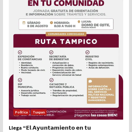
Politica
Tuxpan
Llega “𝗘𝗹 𝗔𝘆𝘂𝗻𝘁𝗮𝗺𝗶𝗲𝗻𝘁𝗼 𝗲𝗻 𝘁𝘂