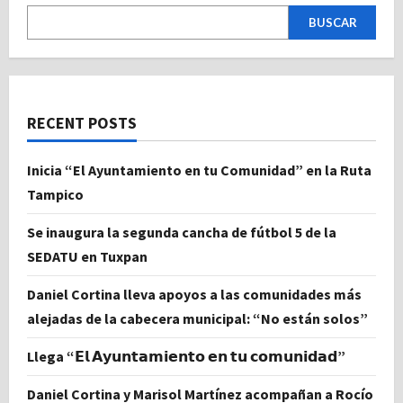
BUSCAR
RECENT POSTS
Inicia “El Ayuntamiento en tu Comunidad” en la Ruta
Tampico
Se inaugura la segunda cancha de fútbol 5 de la
SEDATU en Tuxpan
Daniel Cortina lleva apoyos a las comunidades más
alejadas de la cabecera municipal: “No están solos”
Llega “𝗘𝗹 𝗔𝘆𝘂𝗻𝘁𝗮𝗺𝗶𝗲𝗻𝘁𝗼 𝗲𝗻 𝘁𝘂 𝗰𝗼𝗺𝘂𝗻𝗶𝗱𝗮𝗱”
Daniel Cortina y Marisol Martínez acompañan a Rocío