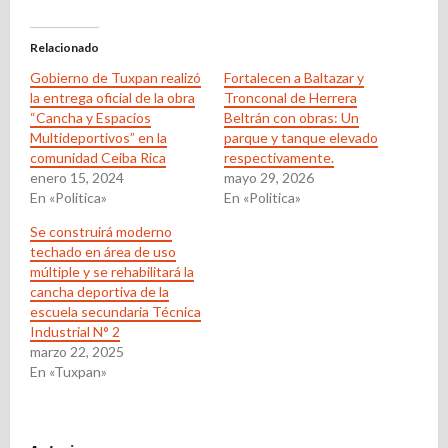
Relacionado
Gobierno de Tuxpan realizó
Fortalecen a Baltazar y
la entrega oficial de la obra
Tronconal de Herrera
“Cancha y Espacios
Beltrán con obras: Un
Multideportivos” en la
parque y tanque elevado
comunidad Ceiba Rica
respectivamente.
enero 15, 2024
mayo 29, 2026
En «Politica»
En «Politica»
Se construirá moderno
techado en área de uso
múltiple y se rehabilitará la
cancha deportiva de la
escuela secundaria Técnica
Industrial N° 2
marzo 22, 2025
En «Tuxpan»
N