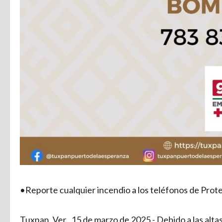
•Reporte cualquier incendio a los teléfonos de Prot
Tuxpan, Ver., 15 de marzo de 2025.- Debido a las altas