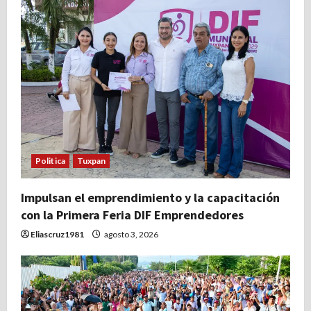
a
d
a
s
Politica
Tuxpan
Impulsan el emprendimiento y la capacitación
con la Primera Feria DIF Emprendedores
Eliascruz1981
agosto 3, 2026