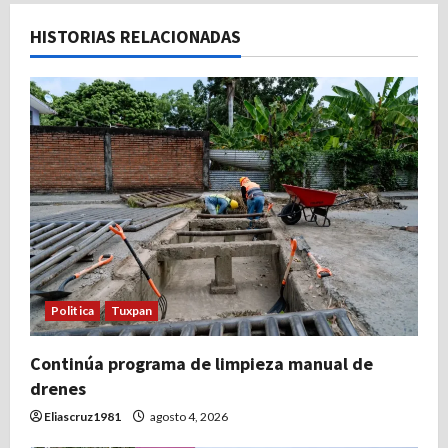
c
HISTORIAS RELACIONADAS
i
ó
n
d
e
e
Politica
Tuxpan
n
t
Continúa programa de limpieza manual de
drenes
r
Eliascruz1981
agosto 4, 2026