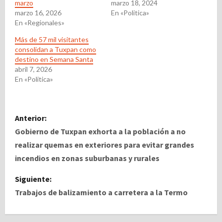
marzo
marzo 18, 2024
marzo 16, 2026
En «Politica»
En «Regionales»
Más de 57 mil visitantes
consolidan a Tuxpan como
destino en Semana Santa
abril 7, 2026
En «Politica»
N
Anterior:
a
Gobierno de Tuxpan exhorta a la población a no
realizar quemas en exteriores para evitar grandes
v
incendios en zonas suburbanas y rurales
e
Siguiente:
Trabajos de balizamiento a carretera a la Termo
g
a