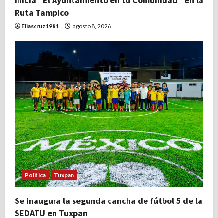
Inicia “El Ayuntamiento en tu Comunidad” en la
r
Ruta Tampico
a
Eliascruz1981
agosto 8, 2026
d
a
s
Politica
Tuxpan
Se inaugura la segunda cancha de fútbol 5 de la
SEDATU en Tuxpan