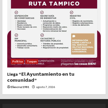
Politica
Tuxpan
Llega “𝗘𝗹 𝗔𝘆𝘂𝗻𝘁𝗮𝗺𝗶𝗲𝗻𝘁𝗼 𝗲𝗻 𝘁𝘂
𝗰𝗼𝗺𝘂𝗻𝗶𝗱𝗮𝗱”
Eliascruz1981
agosto 7, 2026