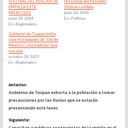
FESTIVAL DEL PESCADOR,
IX Festival del Pescador
EMPIEZA ESTE
2026 en La Mata
MIÉRCOLES
junio 26, 2026
junio 24, 2024
En «Politica»
En «Regionales»
Gobierno de Tuxpan invita
a las festividades de “Día de
Muertos”, una tradición que
nos une
octubre 30, 2023
En «Regionales»
N
Anterior:
a
Gobierno de Tuxpan exhorta a la población a tomar
precauciones por las lluvias que se estarán
v
presentando este lunes
e
Siguiente:
Capacitan a médicos zootecnistas de la región en el