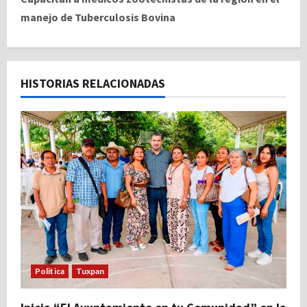
g
manejo de Tuberculosis Bovina
a
c
HISTORIAS RELACIONADAS
i
ó
n
d
e
e
n
Politica
Tuxpan
t